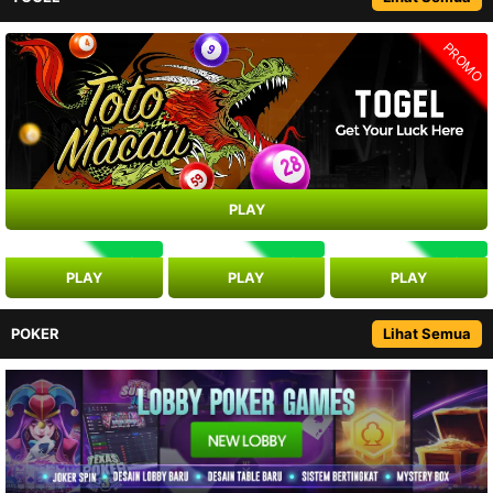
PROMO
PLAY
NEW
NEW
NEW
PLAY
PLAY
PLAY
POKER
Lihat Semua