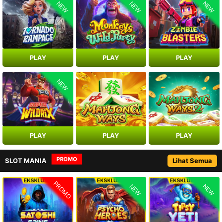
NEW
NEW
NEW
PLAY
PLAY
PLAY
NEW
PLAY
PLAY
PLAY
PROMO
SLOT MANIA
Lihat Semua
PROMO
NEW
NEW