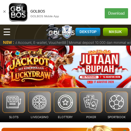
×
GOLBOS
Download
GOLBOS Mobile App
☰
DEKSTOP
MASUK
NEW :
Virtual Account, E-wallet, Voucher88 | Minimal deposit 10.000 dan minimal 
SLOTS
LIVECASINO
ELOTTERY
POKER
SPORTBOOK