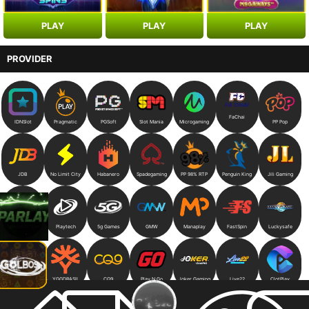
PLAY
PLAY
PLAY
PROVIDER
FaChai
IDNSlot
Pragmatic
PGSoft
Slot Mania
Microgaming
PP Pop
JDB
Habanero
Spadegaming
PP 98% RTP
Penguin King
Jili Gaming
No Limit City
Stream N Spin
Playtech
5g Games
GMW
Manaplay
FastSpin
Luckysafe
Playstar
YGGDRASIL
CQ9
Play N Go
Joker Gaming
Live22
ClotPlay