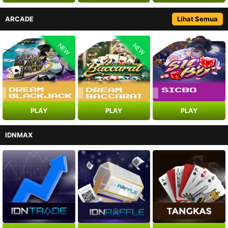
ARCADE
Lihat Semua
NEW
NEW
PLAY
PLAY
PLAY
IDNMAX