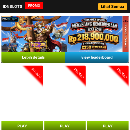
PROMO
IDNSLOTS
Lihat Semua
Lebih details
view leaderboard
PROMO
PROMO
PROMO
PLAY
PLAY
PLAY