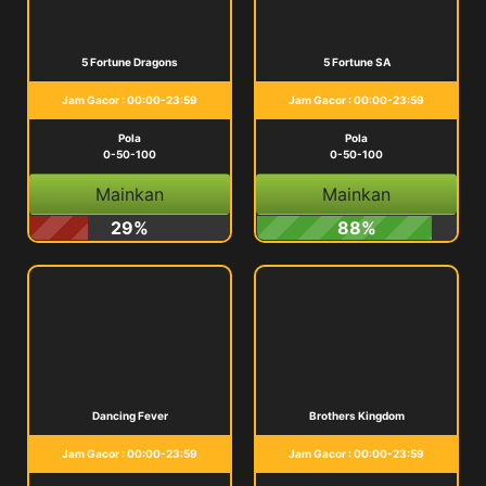
5 Fortune Dragons
5 Fortune SA
Jam Gacor : 00:00-23:59
Jam Gacor : 00:00-23:59
Pola
Pola
0-50-100
0-50-100
Mainkan
Mainkan
29%
88%
Dancing Fever
Brothers Kingdom
Jam Gacor : 00:00-23:59
Jam Gacor : 00:00-23:59