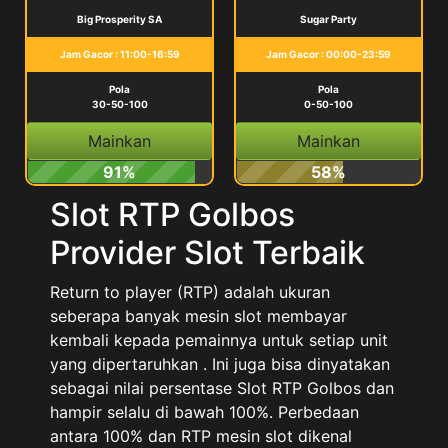
Big Prosperity SA
Sugar Party
Jam Gacor : 11:00-16:59
Jam Gacor : 00:00-23:59
Pola
Pola
30-50-100
0-50-100
Mainkan
Mainkan
91%
58%
Slot RTP Golbos
Provider Slot Terbaik
Return to player (RTP) adalah ukuran
seberapa banyak mesin slot membayar
kembali kepada pemainnya untuk setiap unit
yang dipertaruhkan . Ini juga bisa dinyatakan
sebagai nilai persentase Slot RTP Golbos dan
hampir selalu di bawah 100%. Perbedaan
antara 100% dan RTP mesin slot dikenal