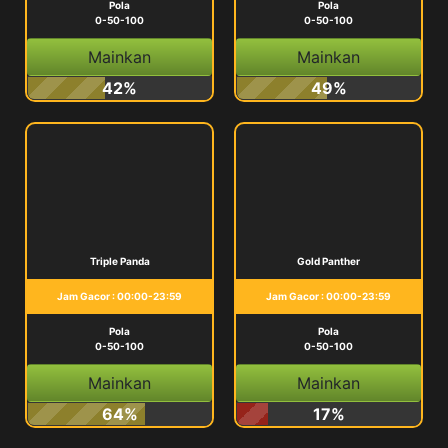
Pola
Pola
0-50-100
0-50-100
Mainkan
Mainkan
42%
49%
Triple Panda
Gold Panther
Jam Gacor : 00:00-23:59
Jam Gacor : 00:00-23:59
Pola
Pola
0-50-100
0-50-100
Mainkan
Mainkan
64%
17%