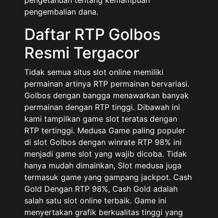
pengetahuan tentang kemampuan
pengembalian dana.
Daftar RTP Golbos
Resmi Tergacor
Tidak semua situs slot online memiliki
permainan artinya RTP permainan bervariasi.
Golbos dengan bangga menawarkan banyak
permainan dengan RTP tinggi. Dibawah ini
kami tampilkan game slot teratas dengan
RTP tertinggi. Medusa Game paling populer
di slot Golbos dengan winrate RTP 98% ini
menjadi game slot yang wajib dicoba. Tidak
hanya mudah dimainkan, Slot medusa juga
termasuk game yang gampang jackpot. Cash
Gold Dengan RTP 98%, Cash Gold adalah
salah satu slot online terbaik. Game ini
menyertakan grafik berkualitas tinggi yang