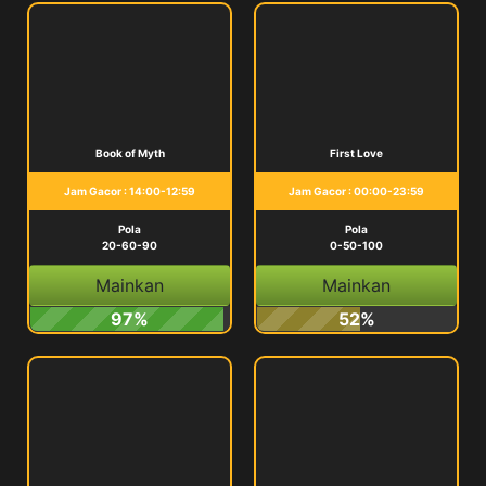
Book of Myth
First Love
Jam Gacor : 14:00-12:59
Jam Gacor : 00:00-23:59
Pola
Pola
20-60-90
0-50-100
Mainkan
Mainkan
97%
52%