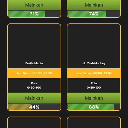
Mainkan
Mainkan
71%
74%
Fruits Mania
Ho Yeah Monkey
Jam Gacor : 00:00-23:59
Jam Gacor : 00:00-23:59
Pola
Pola
0-50-100
0-50-100
Mainkan
Mainkan
44%
88%